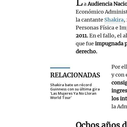
L
a
Audiencia Naci
Económico Administra
la cantante
Shakira
,
Personas Física e I
2011.
En el fallo, el 
que fue
impugnada po
derecho.
Por el
RELACIONADAS
y con 
consi
Shakira bate un récord
Guinness con su última gira
ingre
'Las Mujeres Ya No Lloran
World Tour'
los in
la Adm
Ochos años de