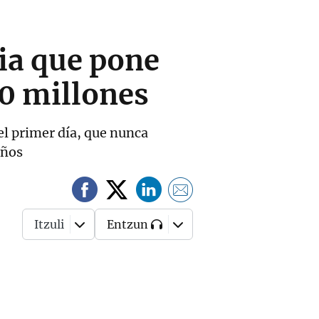
ia que pone
 60 millones
 el primer día, que nunca
años
Itzuli
Entzun