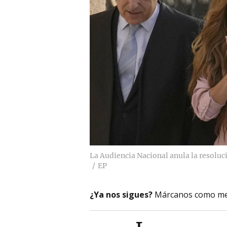
La Audiencia Nacional anula la resoluci
EP
¿Ya nos sigues?
Márcanos como me