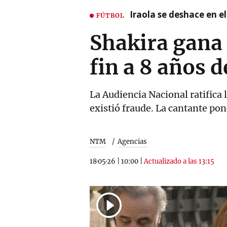
Iraola se deshace en e
FÚTBOL
Shakira gana 
fin a 8 años d
La Audiencia Nacional ratifica 
existió fraude. La cantante pon
NTM
Agencias
18·05·26
|
10:00
|
Actualizado a las 13:15