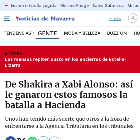
Encierro Estella cogida
Merino Amigó
Salva Gutiérrez
Mirar 
Kiosko
GENTE
TENDENCIAS
MODA Y BELLEZA
BUZZ ON
HO
VÍDEO
Los mansos repiten susto en los encierros de Estella-
Lizarra
De Shakira a Xabi Alonso: así
le ganaron estos famosos la
batalla a Hacienda
Unos han tenido más suerte que otros a la hora de
enfrentarse a la Agencia Tributaria en los tribunales