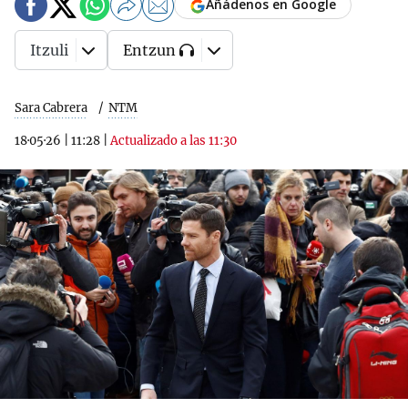
Añádenos en Google
Itzuli
Entzun
Sara Cabrera
NTM
18·05·26
|
11:28
|
Actualizado a las 11:30