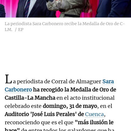
La periodista Sara Carbonero recibe la Medalla de Oro de C-
LM.
EP
L
a periodista de Corral de Almaguer
Sara
Carbonero
ha recogido la Medalla de Oro de
Castilla-La Mancha
en el acto institucional
celebrado este
domingo, 31 de mayo
, en el
Auditorio 'José Luis Perales' de
Cuenca
,
reconociendo que es el que
"más ilusión le
hace"
de entre todos los galardones que ha