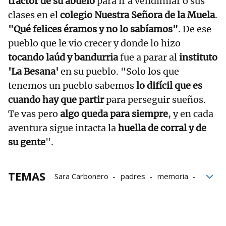
tractor de su abuelo
para ir a vendimiar o sus
clases en el
colegio Nuestra Señora de la Muela
.
"Qué felices éramos y no lo sabíamos"
. De ese
pueblo que le vio crecer y donde lo hizo
tocando laúd y bandurria
fue a parar al
instituto
'La Besana'
en su pueblo. "Solo los que
tenemos un pueblo sabemos
lo difícil que es
cuando hay que partir
para perseguir sueños.
Te vas pero
algo queda para siempre
, y en cada
aventura sigue intacta la
huella de corral y de
su gente
".
TEMAS
Sara Carbonero
padres
memoria
Cuenca
Medalla de Oro