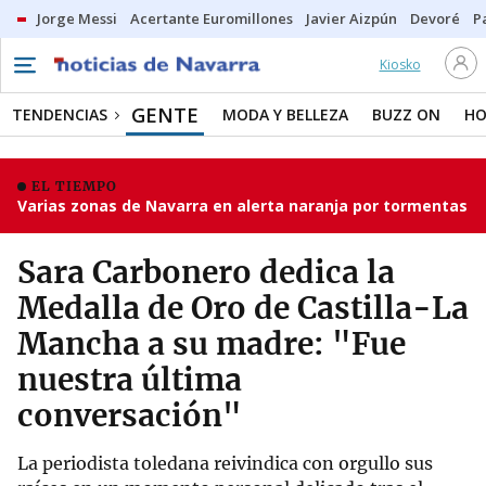
Jorge Messi
Acertante Euromillones
Javier Aizpún
Devoré
P
Kiosko
GENTE
TENDENCIAS
MODA Y BELLEZA
BUZZ ON
HO
EL TIEMPO
Varias zonas de Navarra en alerta naranja por tormentas
Sara Carbonero dedica la
Medalla de Oro de Castilla-La
Mancha a su madre: "Fue
nuestra última
conversación"
La periodista toledana reivindica con orgullo sus