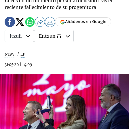
raíces en un momento personal delicado tras el
reciente fallecimiento de su progenitora
Añádenos en Google
Itzuli
Entzun
NTM
EP
31·05·26
|
14:09