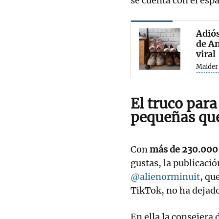
se cuenta con el espa
Adiós
de Am
viral
Maider
El truco par
pequeñas que
Con
más de 230.000
gustas, la publicaci
@alienorminuit
, qu
TikTok, no ha dejado
En ella la consejera