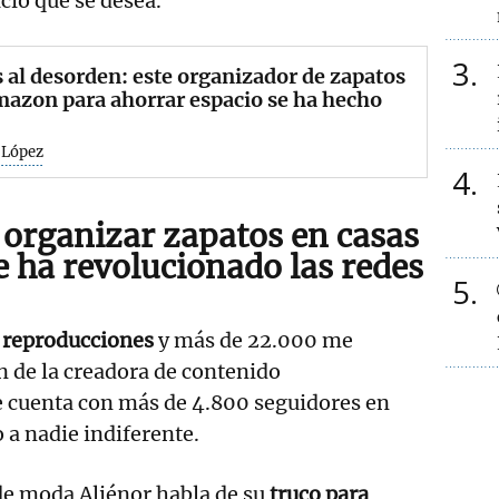
cio que se desea.
3
 al desorden: este organizador de zapatos
azon para ahorrar espacio se ha hecho
 López
4
a organizar zapatos en casas
 ha revolucionado las redes
5
 reproducciones
y más de 22.000 me
ón de la creadora de contenido
e cuenta con más de 4.800 seguidores en
 a nadie indiferente.
 de moda Aliénor habla de su
truco para