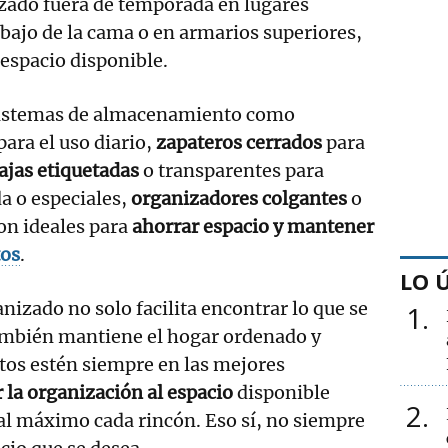
zado fuera de temporada en lugares
bajo de la cama o en armarios superiores,
 espacio disponible.
sistemas de almacenamiento como
para el uso diario,
zapateros cerrados
para
ajas etiquetadas
o transparentes para
a o especiales,
organizadores colgantes
o
on ideales para
ahorrar espacio y mantener
tos
.
LO 
nizado no solo facilita encontrar lo que se
1
también mantiene el hogar ordenado y
tos estén siempre en las mejores
 la organización al espacio
disponible
2
al máximo cada rincón. Eso sí, no siempre