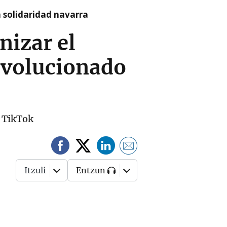
a solidaridad navarra
nizar el
evolucionado
n TikTok
Itzuli
Entzun