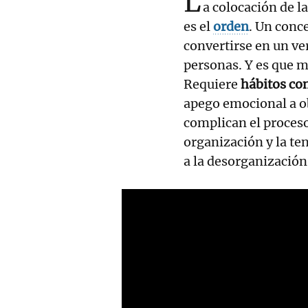
L
a colocación de l
es el
orden
. Un conce
convertirse en un v
personas. Y es que 
Requiere
hábitos co
apego emocional a ob
complican el proceso
organización y la te
a la desorganización