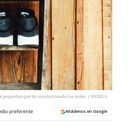
as pequeñas que ha revolucionado las redes
PEXELS
dio preferente
Añádenos en Google