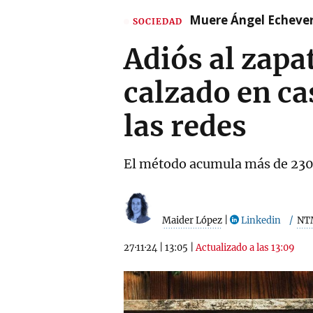
Muere Ángel Echeverr
SOCIEDAD
Adiós al zapat
calzado en c
las redes
El método acumula más de 230
Maider López
|
Linkedin
NT
27·11·24
|
13:05
|
Actualizado a las 13:09