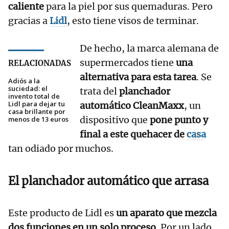
caliente
para la piel por sus quemaduras. Pero
gracias a
Lidl
, esto tiene visos de terminar.
De hecho, la marca alemana de
supermercados tiene
una
RELACIONADAS
alternativa para esta tarea
. Se
Adiós a la
suciedad: el
trata del
planchador
invento total de
Lidl para dejar tu
automático CleanMaxx
, un
casa brillante por
dispositivo que
pone punto y
menos de 13 euros
final a este quehacer de
casa
tan odiado por muchos.
El planchador automático que arrasa
Este producto de Lidl es
un aparato que mezcla
dos funciones en un solo proceso
. Por un lado,