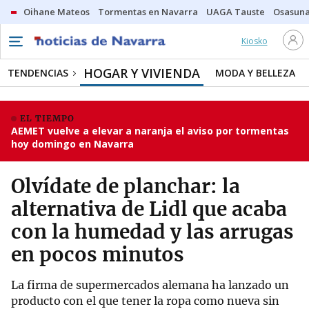
Oihane Mateos
Tormentas en Navarra
UAGA Tauste
Osasuna
Kiosko
HOGAR Y VIVIENDA
TENDENCIAS
MODA Y BELLEZA
EL TIEMPO
AEMET vuelve a elevar a naranja el aviso por tormentas
hoy domingo en Navarra
Olvídate de planchar: la
alternativa de Lidl que acaba
con la humedad y las arrugas
en pocos minutos
La firma de supermercados alemana ha lanzado un
producto con el que tener la ropa como nueva sin