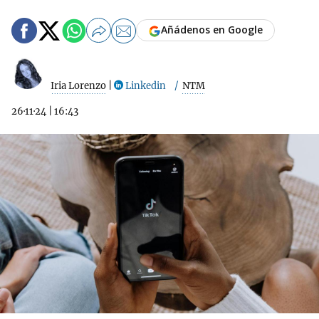
Añádenos en Google
Iria Lorenzo
|
Linkedin
NTM
26·11·24
|
16:43