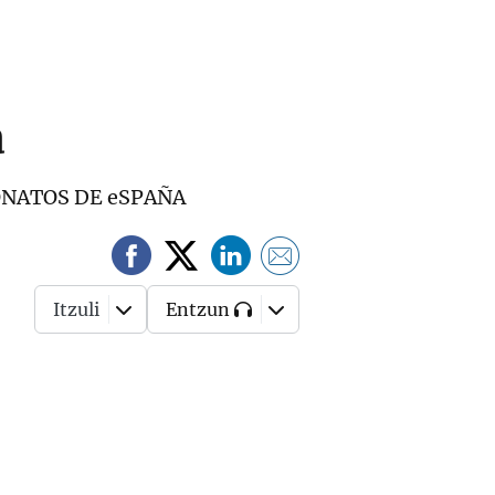
a
ONATOS DE eSPAÑA
Itzuli
Entzun