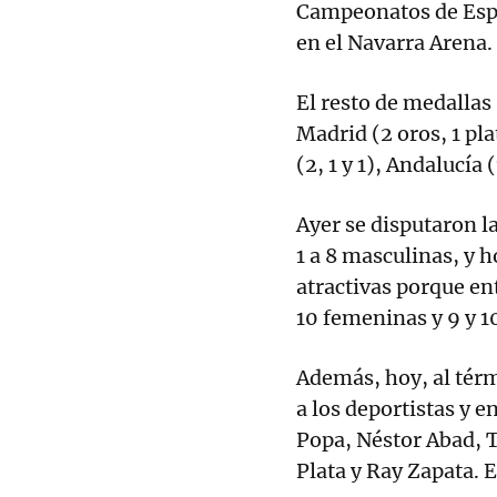
Campeonatos de Espa
en el Navarra Arena.
El resto de medallas 
Madrid (2 oros, 1 pla
(2, 1 y 1), Andalucía (
Ayer se disputaron l
1 a 8 masculinas, y 
atractivas porque ent
10 femeninas y 9 y 1
Además, hoy, al tér
a los deportistas y 
Popa, Néstor Abad, 
Plata y Ray Zapata. 