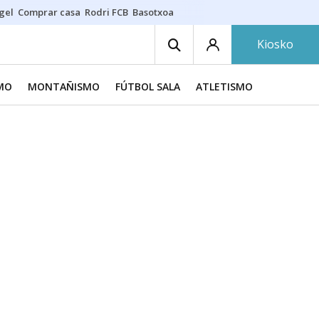
gel
Comprar casa
Rodri FCB
Basotxoa
Kiosko
SMO
MONTAÑISMO
FÚTBOL SALA
ATLETISMO