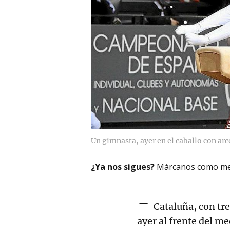
Un gimnasta, ayer en el caballo con arc
¿Ya nos sigues?
Márcanos como me
-
Cataluña, con tre
ayer al frente del me