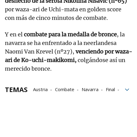
deshecho de la serbia Nikolina Nisavic (nº65)
por waza-ari de Uchi-mata en golden score
con más de cinco minutos de combate.
Y en el
combate para la medalla de bronce
, la
navarra se ha enfrentado a la neerlandesa
Naomi Van Krevel (nº27),
venciendo por waza-
ari de Ko-uchi-makikomi,
colgándose así un
merecido bronce.
TEMAS
Austria
Combate
Navarra
Final
medalla
Serbia