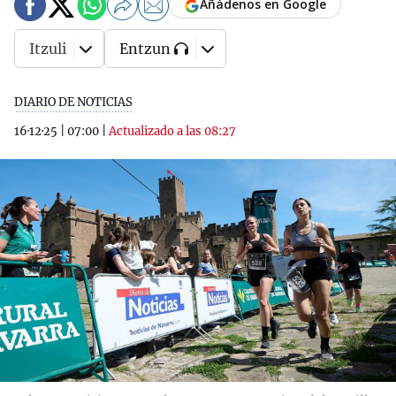
Añádenos en Google
Itzuli
Entzun
DIARIO DE NOTICIAS
16·12·25
|
07:00
|
Actualizado a las 08:27