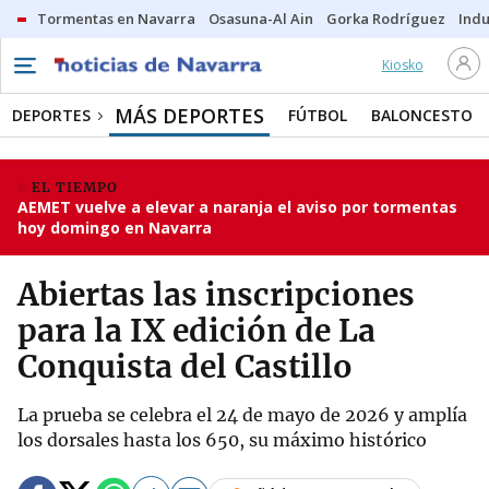
Tormentas en Navarra
Osasuna-Al Ain
Gorka Rodríguez
Indu
Kiosko
MÁS DEPORTES
DEPORTES
FÚTBOL
BALONCESTO
EL TIEMPO
AEMET vuelve a elevar a naranja el aviso por tormentas
hoy domingo en Navarra
Abiertas las inscripciones
para la IX edición de La
Conquista del Castillo
La prueba se celebra el 24 de mayo de 2026 y amplía
los dorsales hasta los 650, su máximo histórico