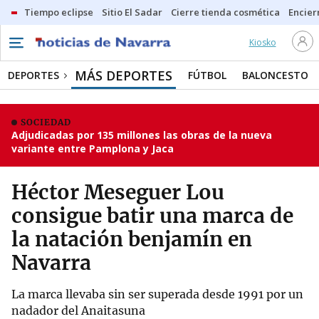
Tiempo eclipse
Sitio El Sadar
Cierre tienda cosmética
Encier
Kiosko
MÁS DEPORTES
DEPORTES
FÚTBOL
BALONCESTO
SOCIEDAD
Adjudicadas por 135 millones las obras de la nueva
variante entre Pamplona y Jaca
Héctor Meseguer Lou
consigue batir una marca de
la natación benjamín en
Navarra
La marca llevaba sin ser superada desde 1991 por un
nadador del Anaitasuna