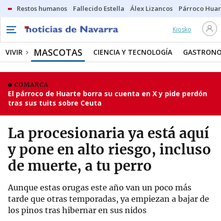
Restos humanos
Fallecido Estella
Álex Lizancos
Párroco Huar
Kiosko
MASCOTAS
VIVIR
CIENCIA Y TECNOLOGÍA
GASTRONO
COMARCA
El párroco de Huarte borra su cuenta en X y pide perdón
tras sus tuits sobre Ceuta
La procesionaria ya está aquí
y pone en alto riesgo, incluso
de muerte, a tu perro
Aunque estas orugas este año van un poco más
tarde que otras temporadas, ya empiezan a bajar de
los pinos tras hibernar en sus nidos