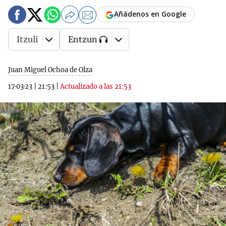
Añádenos en Google
Itzuli
Entzun
Juan Miguel Ochoa de Olza
17·03·23
|
21:53
|
Actualizado a las 21:53