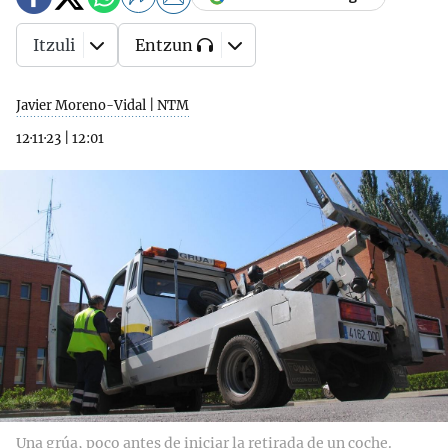
Itzuli
Entzun
Javier Moreno-Vidal | NTM
12·11·23
|
12:01
Una grúa, poco antes de iniciar la retirada de un coche.