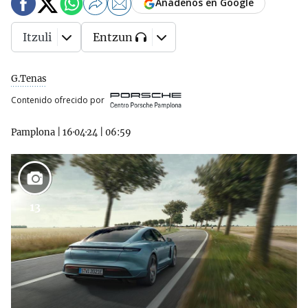
Añádenos en Google
Itzuli
Entzun
G.Tenas
Contenido ofrecido por
Pamplona
|
16·04·24
|
06:59
13