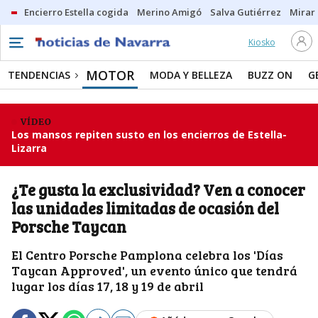
Encierro Estella cogida
Merino Amigó
Salva Gutiérrez
Mirar 
Kiosko
MOTOR
TENDENCIAS
MODA Y BELLEZA
BUZZ ON
G
VÍDEO
Los mansos repiten susto en los encierros de Estella-
Lizarra
¿Te gusta la exclusividad? Ven a conocer
las unidades limitadas de ocasión del
Porsche Taycan
El Centro Porsche Pamplona celebra los 'Días
Taycan Approved', un evento único que tendrá
lugar los días 17, 18 y 19 de abril