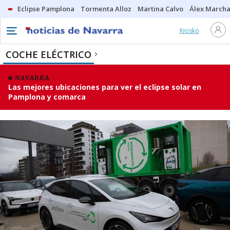
Eclipse Pamplona
Tormenta Alloz
Martina Calvo
Álex Marcha
Kiosko
COCHE ELÉCTRICO
NAVARRA
Las mejores ubicaciones para ver el eclipse solar en
Pamplona y comarca