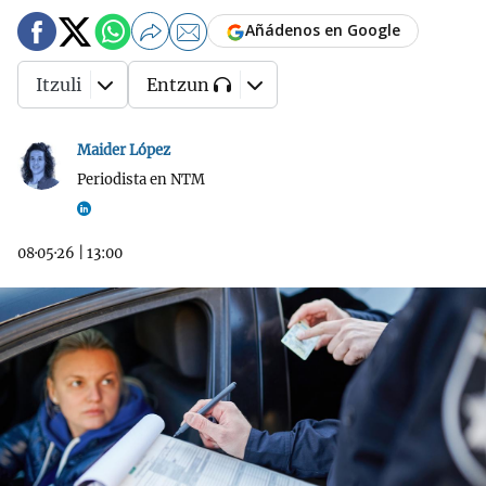
Añádenos en Google
Itzuli
Entzun
Maider López
Periodista en NTM
08·05·26
|
13:00