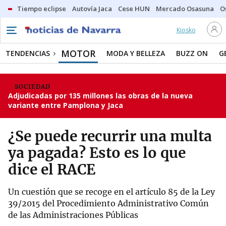
Tiempo eclipse
Autovía Jaca
Cese HUN
Mercado Osasuna
O
Kiosko
MOTOR
TENDENCIAS
MODA Y BELLEZA
BUZZ ON
G
SOCIEDAD
Adjudicadas por 135 millones las obras de la nueva
variante entre Pamplona y Jaca
¿Se puede recurrir una multa
ya pagada? Esto es lo que
dice el RACE
Un cuestión que se recoge en el artículo 85 de la Ley
39/2015 del Procedimiento Administrativo Común
de las Administraciones Públicas