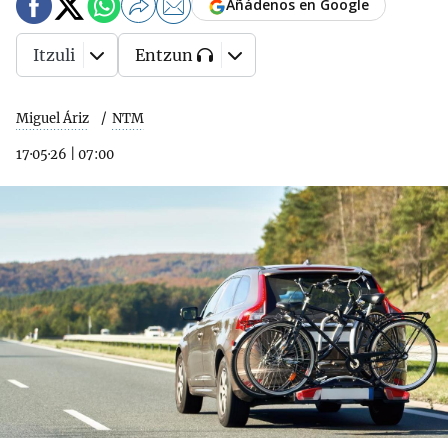
Añádenos en Google
Itzuli
Entzun
Miguel Áriz
NTM
17·05·26
|
07:00