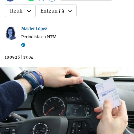
Itzuli
Entzun
Maider López
Periodista en NTM
18·05·26
|
13:04