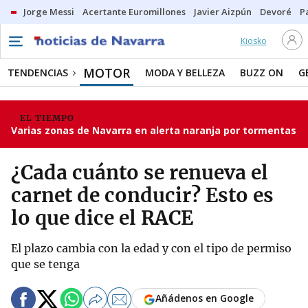
Jorge Messi
Acertante Euromillones
Javier Aizpún
Devoré
P
Kiosko
MOTOR
TENDENCIAS
MODA Y BELLEZA
BUZZ ON
G
EL TIEMPO
Varias zonas de Navarra en alerta naranja por tormentas
¿Cada cuánto se renueva el
carnet de conducir? Esto es
lo que dice el RACE
El plazo cambia con la edad y con el tipo de permiso
que se tenga
Añádenos en Google