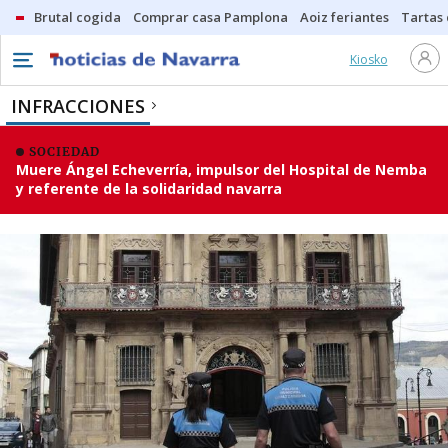
Brutal cogida
Comprar casa Pamplona
Aoiz feriantes
Tartas
Kiosko
INFRACCIONES
SOCIEDAD
Muere Ángel Echeverría, impulsor del Hospital de Nemba
y referente de la solidaridad navarra