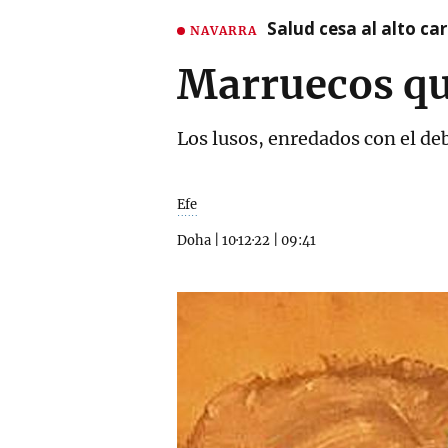
Salud cesa al alto c
NAVARRA
Marruecos qui
Los lusos, enredados con el deb
Efe
Doha
|
10·12·22
|
09:41