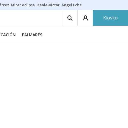
érrez
Mirar eclipse
Iraola-Víctor
Ángel Echeverría
Obituario Ángel
Kiosko
FICACIÓN
PALMARÉS