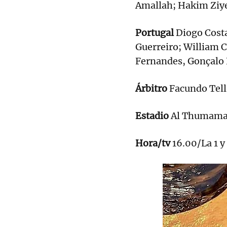
Amallah; Hakim Ziye
Portugal
Diogo Costa
Guerreiro; William C
Fernandes, Gonçalo 
Árbitro
Facundo Tell
Estadio
Al Thumama.
Hora/tv
16.00/La 1 y