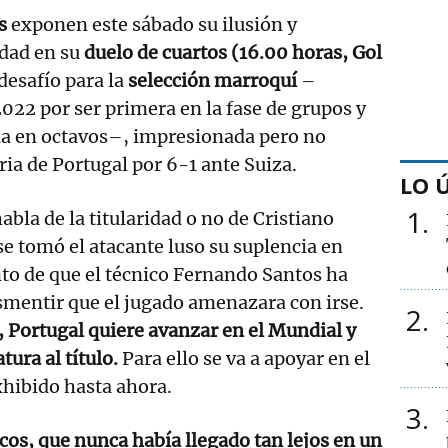
os
exponen este sábado su ilusión y
dad en su
duelo de cuartos (16.00 horas, Gol
desafío para la
selección marroquí
–
2022 por ser primera en la fase de grupos y
ña en octavos–, impresionada pero no
ria de Portugal por 6-1 ante Suiza.
LO 
1
abla de la titularidad o no de Cristiano
e tomó el atacante luso su suplencia en
nto de que el técnico Fernando Santos ha
esmentir que el jugado amenazara con irse.
2
, Portugal quiere avanzar en el Mundial y
tura al título.
Para ello se va a apoyar en el
xhibido hasta ahora.
3
os, que nunca había llegado tan lejos en un