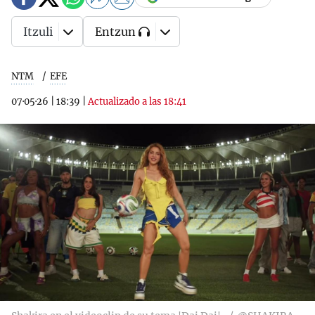
Itzuli
Entzun
NTM
EFE
07·05·26
|
18:39
|
Actualizado a las 18:41