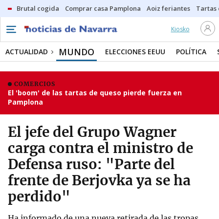
Brutal cogida
Comprar casa Pamplona
Aoiz feriantes
Tartas
Kiosko
MUNDO
ACTUALIDAD
ELECCIONES EEUU
POLÍTICA
COMERCIOS
El 'boom' de las tartas de queso pierde fuerza en
Pamplona
El jefe del Grupo Wagner
carga contra el ministro de
Defensa ruso: "Parte del
frente de Berjovka ya se ha
perdido"
Ha informado de una nueva retirada de las tropas