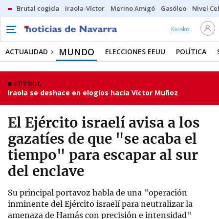
Brutal cogida
Iraola-Víctor
Merino Amigó
Gasóleo
Nivel Ce
Kiosko
MUNDO
ACTUALIDAD
ELECCIONES EEUU
POLÍTICA
FÚTBOL
Iraola se deshace en elogios hacia Víctor Muñoz
El Ejército israelí avisa a los
gazatíes de que "se acaba el
tiempo" para escapar al sur
del enclave
Su principal portavoz habla de una "operación
inminente del Ejército israelí para neutralizar la
amenaza de Hamás con precisión e intensidad"