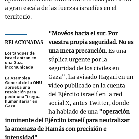
a gran escala de las fuerzas israelíes en el
territorio.
"Movéos hacia el sur. Por
vuestra propia seguridad. No es
RELACIONADAS
una mera precaución.
Es una
Los tanques de
Israel entran en
súplica urgente por la
una Gaza
incomunicada
seguridad de los civiles en
Gaza", ha avisado Hagari en un
La Asamblea
General de la ONU
vídeo publicado en la cuenta
aprueba una
resolución para
del Ejército israelí en la red
pedir una "tregua
humanitaria" en
social X, antes Twitter, donde
Gaza
ha hablado de una
"operación
inminente del Ejército israelí para neutralizar
la amenaza de Hamás con precisión e
intensidad".