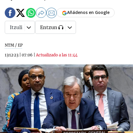
Añádenos en Google
Itzuli
Entzun
NTM / EP
13·12·23
|
07:06
|
Actualizado a las 11:44