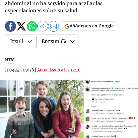
abdominal no ha servido para acallar las
especulaciones sobre su salud
Añádenos en Google
Itzuli
Entzun
NTM
11·03·24
|
09:38
|
Actualizado a las 12:10