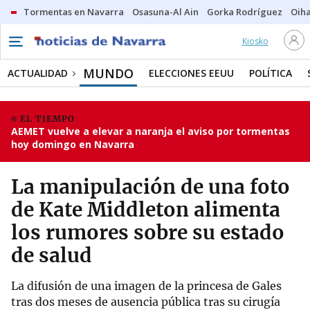
Tormentas en Navarra
Osasuna-Al Ain
Gorka Rodríguez
Oih
Kiosko
MUNDO
ACTUALIDAD
ELECCIONES EEUU
POLÍTICA
EL TIEMPO
AEMET vuelve a elevar a naranja el aviso por tormentas
hoy domingo en Navarra
La manipulación de una foto
de Kate Middleton alimenta
los rumores sobre su estado
de salud
La difusión de una imagen de la princesa de Gales
tras dos meses de ausencia pública tras su cirugía