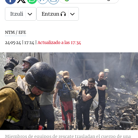
Itzuli
Entzun
NTM / EFE
24·05·24
|
17:14
|
Actualizado a las 17:34
Miembros de equipos de rescate trasladan el cuerpo de una