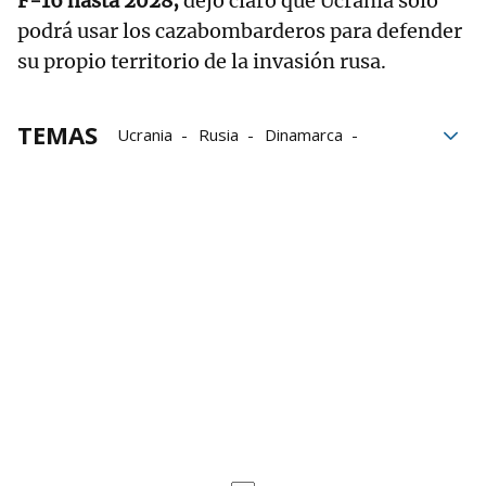
F-16 hasta 2028,
dejó claro que Ucrania solo
podrá usar los cazabombarderos para defender
su propio territorio de la invasión rusa.
TEMAS
Ucrania
Rusia
Dinamarca
Guerra en Ucrania