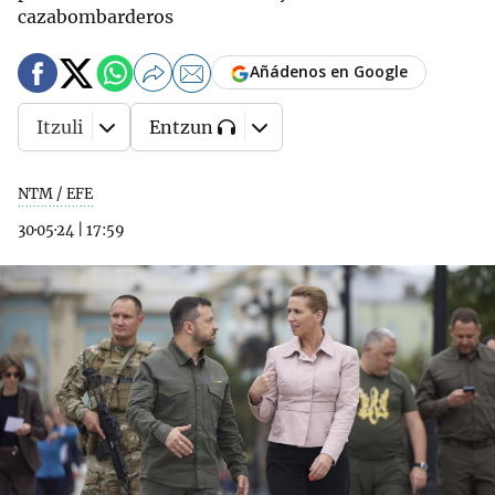
cazabombarderos
Añádenos en Google
Itzuli
Entzun
NTM / EFE
30·05·24
|
17:59