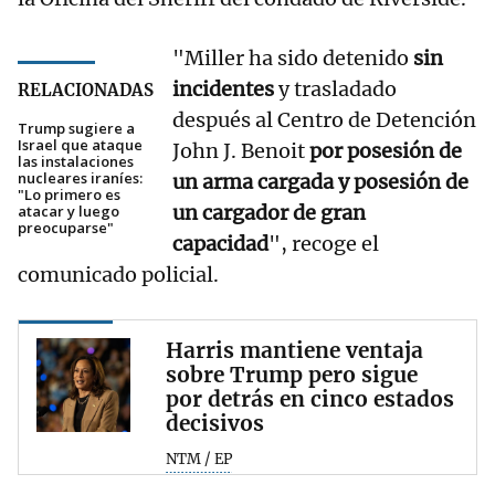
"Miller ha sido detenido
sin
incidentes
y trasladado
RELACIONADAS
después al Centro de Detención
Trump sugiere a
Israel que ataque
John J. Benoit
por posesión de
las instalaciones
nucleares iraníes:
un arma cargada y posesión de
"Lo primero es
un cargador de gran
atacar y luego
preocuparse"
capacidad
", recoge el
comunicado policial.
Harris mantiene ventaja
sobre Trump pero sigue
por detrás en cinco estados
decisivos
NTM / EP