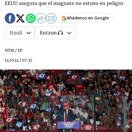
EEUU asegura que el magnate no estuvo en peligro
Añádenos en Google
Itzuli
Entzun
NTM / EP
14·10·24
|
07:35