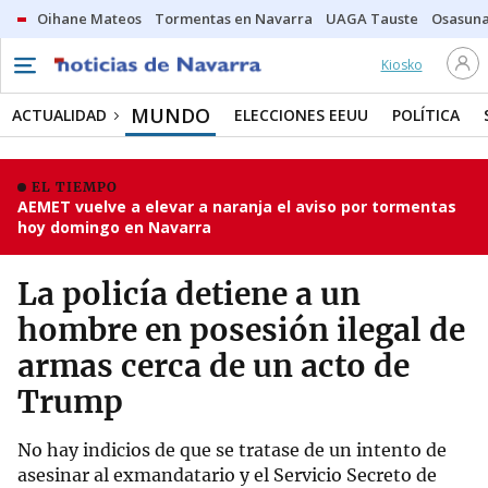
Oihane Mateos
Tormentas en Navarra
UAGA Tauste
Osasuna
Kiosko
MUNDO
ACTUALIDAD
ELECCIONES EEUU
POLÍTICA
EL TIEMPO
AEMET vuelve a elevar a naranja el aviso por tormentas
hoy domingo en Navarra
La policía detiene a un
hombre en posesión ilegal de
armas cerca de un acto de
Trump
No hay indicios de que se tratase de un intento de
asesinar al exmandatario y el Servicio Secreto de