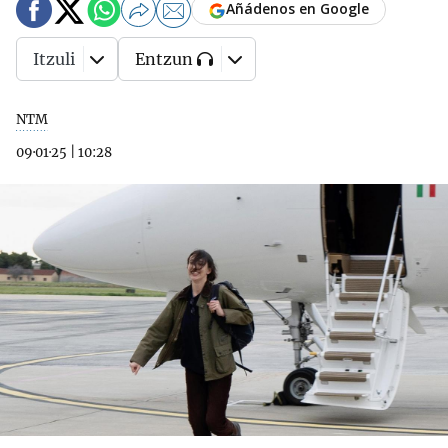
Añádenos en Google
Itzuli
Entzun
NTM
09·01·25
|
10:28