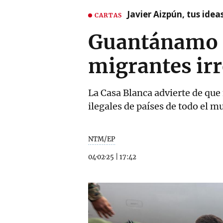
Javier Aizpún, tus ide
CARTAS
Guantánamo e
migrantes irr
La Casa Blanca advierte de que
ilegales de países de todo el 
NTM/EP
04·02·25
|
17:42