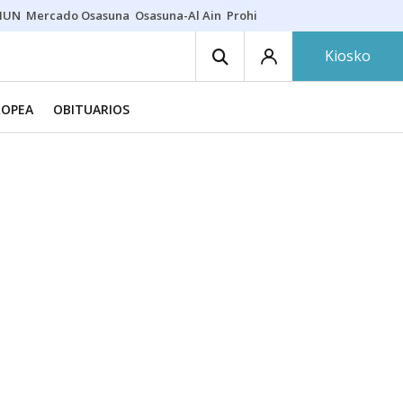
HUN
Mercado Osasuna
Osasuna-Al Ain
Prohibiciones eclipse
Derrama
Kiosko
ROPEA
OBITUARIOS