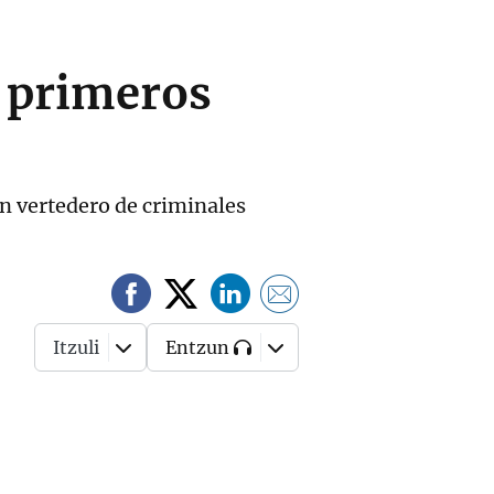
 primeros
un vertedero de criminales
Itzuli
Entzun