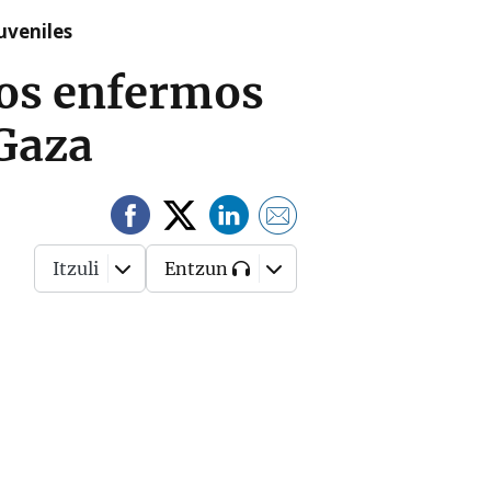
uveniles
ijos enfermos
 Gaza
Itzuli
Entzun