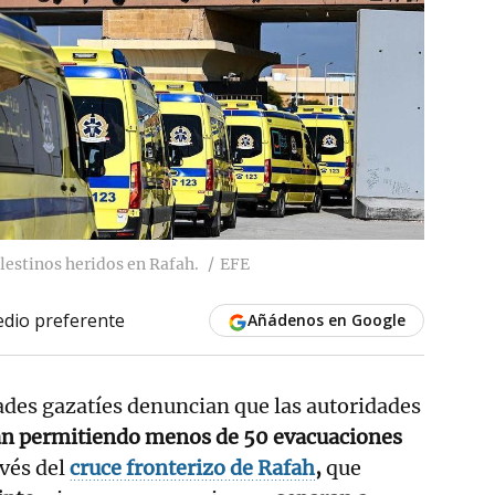
lestinos heridos en Rafah.
EFE
dio preferente
Añádenos en Google
ades gazatíes denuncian que las autoridades
n permitiendo menos de 50 evacuaciones
avés del
cruce fronterizo de Rafah
,
que