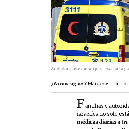
Ambulancias esperan para evacuar a pa
¿Ya nos sigues?
Márcanos como me
F
amilias y autorid
israelíes no solo
está
médicas diarias
a tr