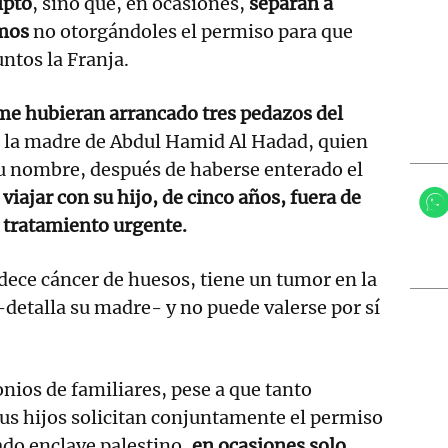
ipto
, sino que, en ocasiones,
separan a
rmos
no otorgándoles el permiso para que
ntos la Franja.
me hubieran arrancado tres pedazos del
E la madre de Abdul Hamid Al Hadad, quien
su nombre, después de haberse enterado el
viajar con su hijo, de cinco años, fuera de
 tratamiento urgente.
dece cáncer de huesos, tiene un tumor en la
-detalla su madre- y no puede valerse por sí
nios de familiares, pese a que tanto
us hijos solicitan conjuntamente el permiso
ado enclave palestino,
en ocasiones solo