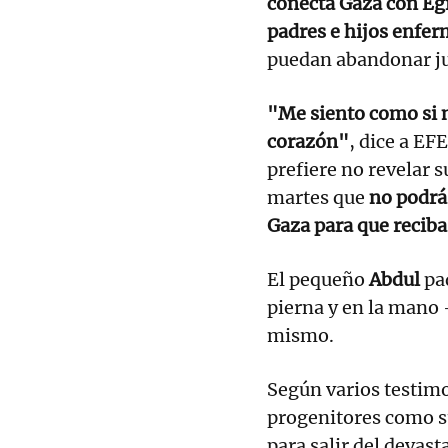
conecta Gaza con Eg
padres e hijos enfe
puedan abandonar ju
"Me siento como si 
corazón"
, dice a EF
prefiere no revelar 
martes que
no podrá 
Gaza para que reciba
El pequeño
Abdul
pa
pierna y en la mano 
mismo.
Según varios testimo
progenitores como s
para salir del devast