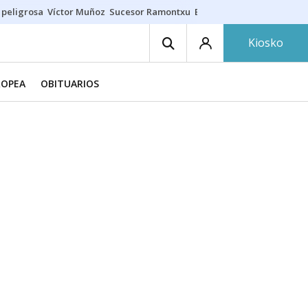
 peligrosa
Víctor Muñoz
Sucesor Ramontxu
Eclipse solar en Navarra
Kiosko
ROPEA
OBITUARIOS