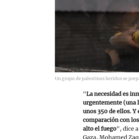
Un grupo de palestinos heridos se prep
"
La necesidad es in
urgentemente (una l
unos 350 de ellos. 
comparación con los 
alto el fuego
", dice 
Gaza, Mohamed Zaq