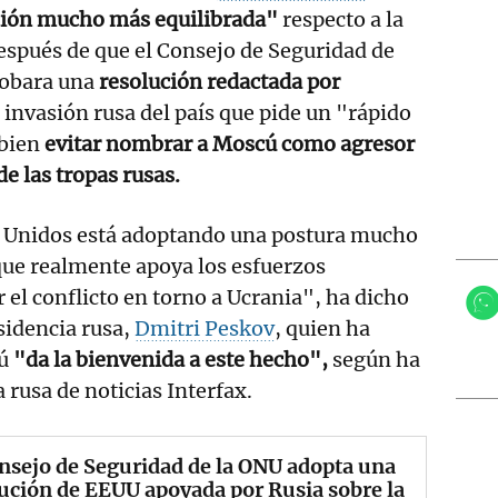
ción mucho más equilibrada"
respecto a la
después de que el Consejo de Seguridad de
obara una
resolución redactada por
 invasión rusa del país que pide un "rápido
 bien
evitar nombrar a Moscú como agresor
de las tropas rusas.
 Unidos está adoptando una postura mucho
que realmente apoya los esfuerzos
 el conflicto en torno a Ucrania", ha dicho
esidencia rusa,
Dmitri Peskov
, quien ha
cú
"da la bienvenida a este hecho",
según ha
 rusa de noticias Interfax.
nsejo de Seguridad de la ONU adopta una
ución de EEUU apoyada por Rusia sobre la