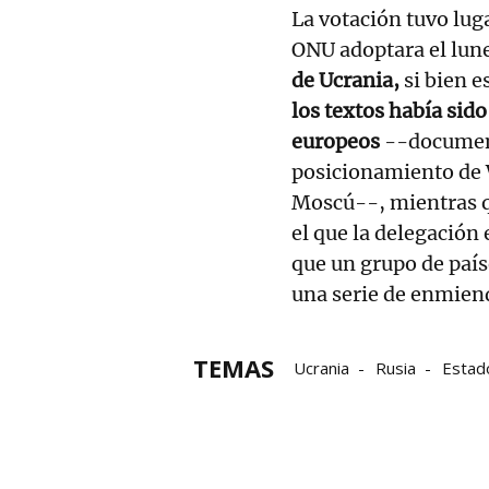
La votación tuvo lug
ONU adoptara el lun
de Ucrania,
si bien e
los textos había sid
europeos
--document
posicionamiento de 
Moscú--, mientras 
el que la delegación
que un grupo de país
una serie de enmien
TEMAS
Ucrania
Rusia
Estad