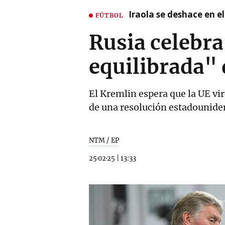
Iraola se deshace en e
FÚTBOL
Rusia celebr
equilibrada" 
El Kremlin espera que la UE vi
de una resolución estadounid
NTM / EP
25·02·25
|
13:33