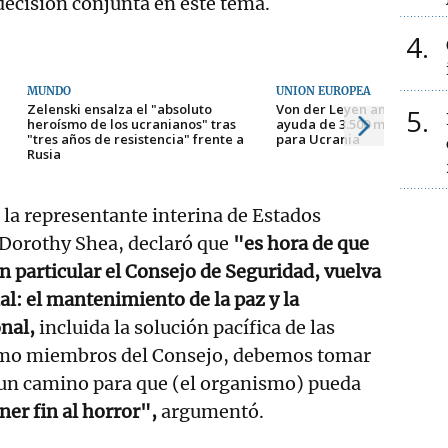
ecisión conjunta en este tema.
4
MUNDO
UNIÓN EUROPEA
Zelenski ensalza el "absoluto
Von der Leyen anuncia un
5
heroísmo de los ucranianos" tras
ayuda de 3.500 millones de
"tres años de resistencia" frente a
para Ucrania
Rusia
, la representante interina de Estados
 Dorothy Shea, declaró que
"es hora de que
n particular el Consejo de Seguridad, vuelva
al: el mantenimiento de la paz y la
nal,
incluida la solución pacífica de las
omo miembros del Consejo, debemos tomar
ar un camino para que (el organismo) pueda
ner fin al horror",
argumentó.