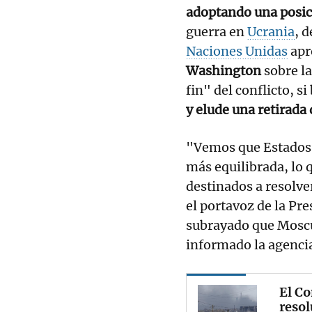
adoptando una posi
guerra en
Ucrania
, 
Naciones Unidas
apr
Washington
sobre la
fin" del conflicto, si
y elude una retirada 
"Vemos que Estados
más equilibrada, lo 
destinados a resolver
el portavoz de la Pr
subrayado que Mos
informado la agencia
El Co
resol