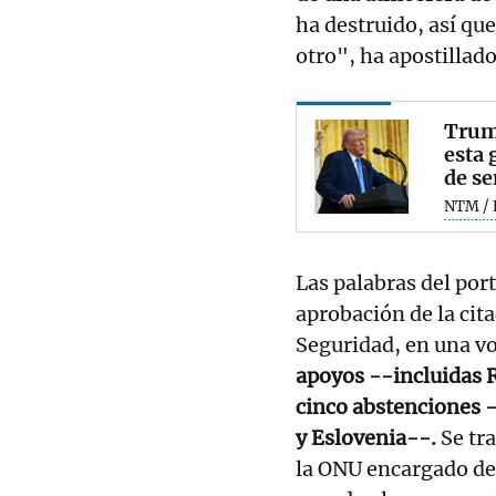
ha destruido, así que
otro", ha apostillado
Trum
esta 
de s
NTM / 
Las palabras del por
aprobación de la cit
Seguridad, en una vo
apoyos --incluidas R
cinco abstenciones 
y Eslovenia--.
Se tra
la ONU encargado de 