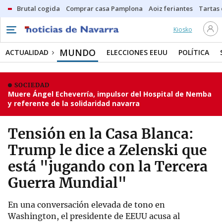
Brutal cogida
Comprar casa Pamplona
Aoiz feriantes
Tartas
Kiosko
MUNDO
ACTUALIDAD
ELECCIONES EEUU
POLÍTICA
SOCIEDAD
Muere Ángel Echeverría, impulsor del Hospital de Nemba
y referente de la solidaridad navarra
Tensión en la Casa Blanca:
Trump le dice a Zelenski que
está "jugando con la Tercera
Guerra Mundial"
En una conversación elevada de tono en
Washington, el presidente de EEUU acusa al