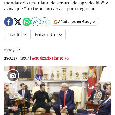
mandatario ucraniano de ser un "desagradecido" y
avisa que "no tiene las cartas" para negociar
Añádenos en Google
Itzuli
Entzun
NTM / EP
28·02·25
|
18:57
|
Actualizado a las 19:50
10