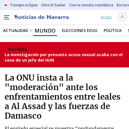
Tiempo eclipse
Sitio El Sadar
Cierre tienda cosmética
Encier
Kiosko
MUNDO
ACTUALIDAD
ELECCIONES EEUU
POLÍTICA
NAVARRA
La investigación por presunto acoso sexual acaba con el
cese de un jefe del HUN
La ONU insta a la
"moderación" ante los
enfrentamientos entre leales
a Al Assad y las fuerzas de
Damasco
El enviado especial se muestra "profundamente