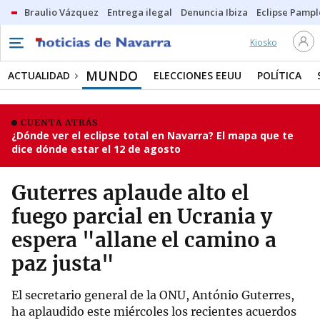
Braulio Vázquez
Entrega ilegal
Denuncia Ibiza
Eclipse Pamp
Kiosko
MUNDO
ACTUALIDAD
ELECCIONES EEUU
POLÍTICA
CUENTA ATRÁS
¿Dónde ver el eclipse total en Navarra? El mapa que te
dice dónde estar el 12 de agosto
Guterres aplaude alto el
fuego parcial en Ucrania y
espera "allane el camino a
paz justa"
El secretario general de la ONU, António Guterres,
ha aplaudido este miércoles los recientes acuerdos