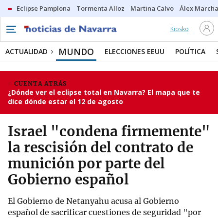
Eclipse Pamplona
Tormenta Alloz
Martina Calvo
Álex Marcha
Kiosko
MUNDO
ACTUALIDAD
ELECCIONES EEUU
POLÍTICA
CUENTA ATRÁS
¿Dónde ver el eclipse total en Navarra? El mapa que te
dice dónde estar el 12 de agosto
Israel "condena firmemente"
la rescisión del contrato de
munición por parte del
Gobierno español
El Gobierno de Netanyahu acusa al Gobierno
español de sacrificar cuestiones de seguridad "por