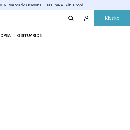
HUN
Mercado Osasuna
Osasuna-Al Ain
Prohibiciones eclipse
Derrama
Kiosko
ROPEA
OBITUARIOS