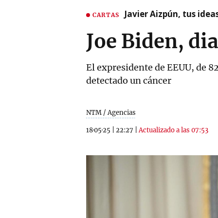
Javier Aizpún, tus ide
CARTAS
Joe Biden, di
El expresidente de EEUU, de 82
detectado un cáncer
NTM / Agencias
18·05·25
|
22:27
|
Actualizado a las 07:53