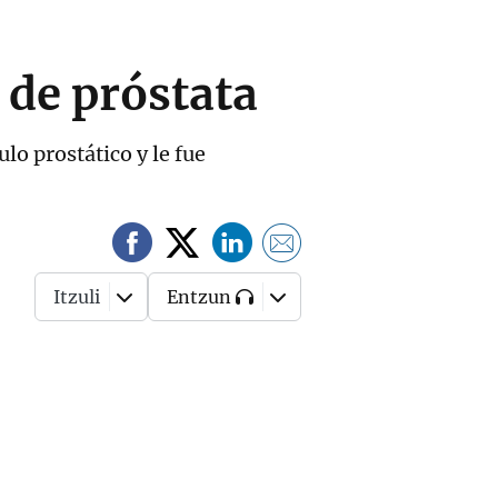
 de próstata
o prostático y le fue
Itzuli
Entzun