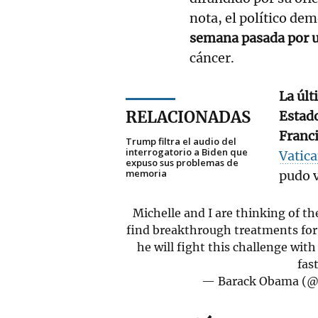
nota, el político de
semana pasada por u
cáncer.
La últ
RELACIONADAS
Estado
Franc
Trump filtra el audio del
interrogatorio a Biden que
Vatic
expuso sus problemas de
memoria
pudo 
Michelle and I are thinking of t
find breakthrough treatments for c
he will fight this challenge wit
fas
— Barack Obama (