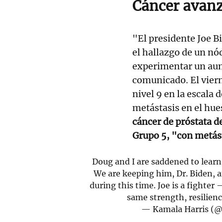
Cáncer avan
"El presidente Joe 
el hallazgo de un nó
experimentar un aum
comunicado. El viern
nivel 9 en la escala 
metástasis en el hu
cáncer de próstata de
Grupo 5, "con metást
Doug and I are saddened to learn
We are keeping him, Dr. Biden, a
during this time. Joe is a fighter
same strength, resilien
— Kamala Harris (