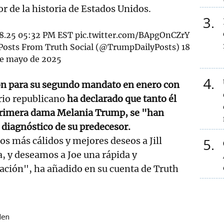
 de la historia de Estados Unidos.
3
.18.25 05:32 PM EST
pic.twitter.com/BApgOnCZrY
osts From Truth Social (@TrumpDailyPosts)
18
e mayo de 2025
4
n para su segundo mandato en enero con
io republicano
ha declarado que tanto él
primera dama Melania Trump, se "han
l diagnóstico de su predecesor.
 más cálidos y mejores deseos a Jill
5
a, y deseamos a Joe una rápida y
ración", ha añadido en su cuenta de Truth
den