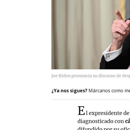
Joe Biden pronuncia su discurso de desp
¿Ya nos sigues?
Márcanos como me
E
l expresidente d
diagnosticado con
c
difundido por su ofi