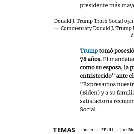
presidente más mayor
Donald J. Trump Truth Social 05
— Commentary Donald J. Trump P
d
Trump
tomó posesió
78 años.
El mandatar
como su esposa, la 
entristecido" ante e
"Expresamos nuestros
(Biden) y a su famili
satisfactoria recupe
Social.
TEMAS
cáncer
EEUU
Joe Bi