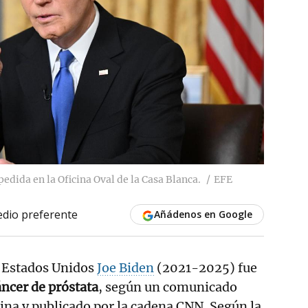
edida en la Oficina Oval de la Casa Blanca.
EFE
dio preferente
Añádenos en Google
e Estados Unidos
Joe Biden
(2021-2025) fue
áncer de próstata
, según un comunicado
cina y publicado por la cadena CNN. Según la