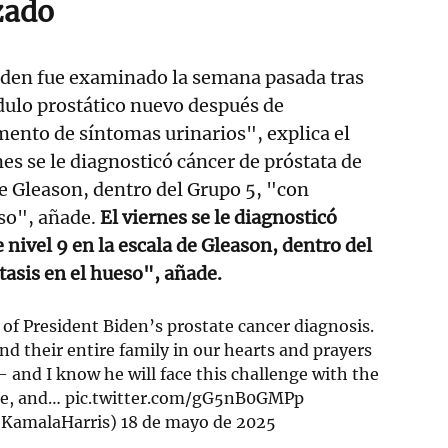
zado
Biden fue examinado la semana pasada tras
dulo prostático nuevo después de
ento de síntomas urinarios", explica el
es se le diagnosticó cáncer de próstata de
de Gleason, dentro del Grupo 5, "con
eso", añade.
El viernes se le diagnosticó
 nivel 9 en la escala de Gleason, dentro del
asis en el hueso", añade.
 of President Biden’s prostate cancer diagnosis.
nd their entire family in our hearts and prayers
 — and I know he will face this challenge with the
ce, and…
pic.twitter.com/gG5nB0GMPp
@KamalaHarris)
18 de mayo de 2025