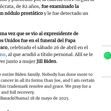
mócrata, de 82 años,
fue examinado la
n nódulo prostático
y le fue detectado un
ima vez que se vio al expresidente de
s Unidos fue en el funeral del Papa
isco
, celebrado el sábado 26 de abril en el
ano
, al que acudió a título personal. Allí se le
ver junto a mujer
Jill Biden
.
he entire Biden family. Nobody has done more to
ancer in all its forms than Joe, and I am certain
h his trademark resolve and grace. We pray for a
t and full recovery.
@BarackObama)
18 de mayo de 2025