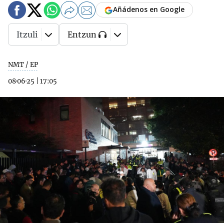
Añádenos en Google
Itzuli
Entzun
NMT / EP
08·06·25
|
17:05