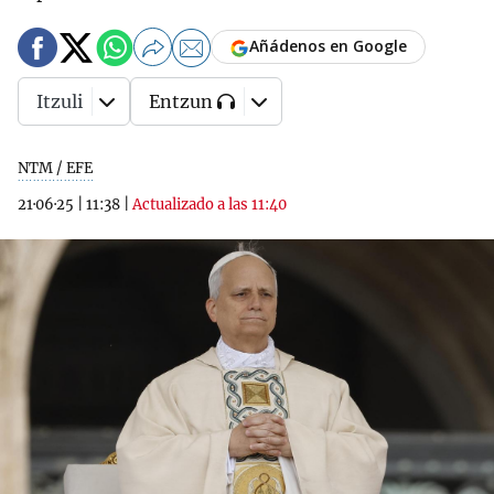
Añádenos en Google
Itzuli
Entzun
NTM / EFE
21·06·25
|
11:38
|
Actualizado a las 11:40