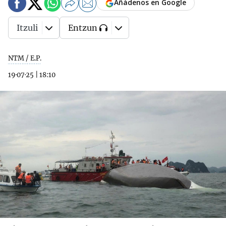
Añádenos en Google
Itzuli
Entzun
NTM / E.P.
19·07·25
|
18:10