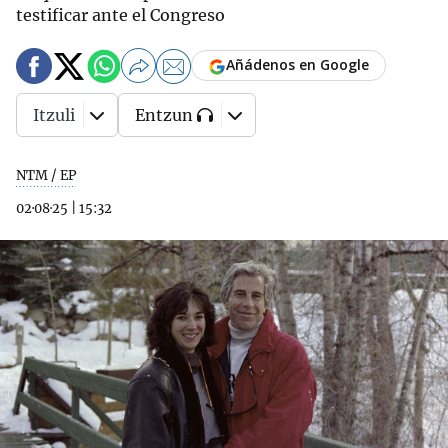
testificar ante el Congreso
Añádenos en Google
Itzuli
Entzun
NTM / EP
02·08·25
|
15:32