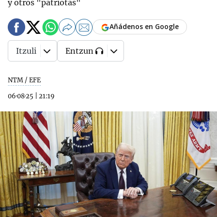
y otros "patriotas"
Añádenos en Google
Itzuli
Entzun
NTM / EFE
06·08·25
|
21:19