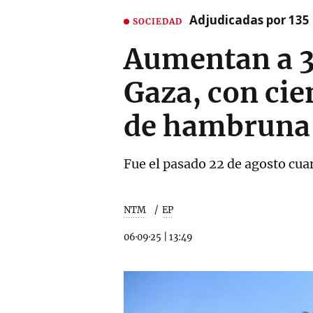
Adjudicadas por 135 
SOCIEDAD
Aumentan a 3
Gaza, con cie
de hambruna
Fue el pasado 22 de agosto cua
NTM
EP
06·09·25
|
13:49