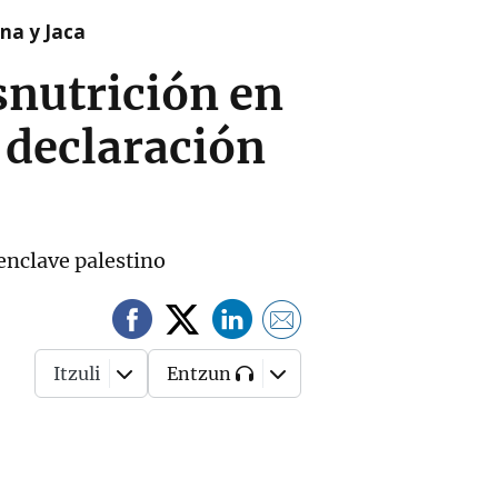
na y Jaca
snutrición en
a declaración
enclave palestino
Itzuli
Entzun