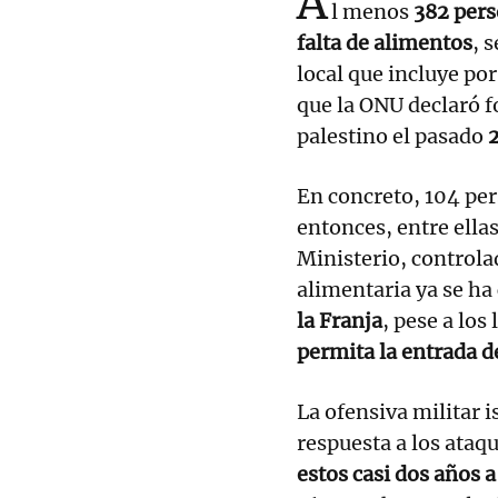
A
l menos
382 pers
falta de alimentos
, 
local que incluye po
que la ONU declaró 
palestino el pasado
En concreto, 104 pe
entonces, entre ella
Ministerio, control
alimentaria ya se ha
la Franja
, pese a los
permita la entrada 
La ofensiva militar 
respuesta a los ata
estos casi dos años 