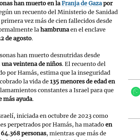
onas han muerto en la
Franja de Gaza
por
según un recuento del Ministerio de Sanidad
r primera vez más de cien fallecidos desde
formalmente la
hambruna
en el enclave
22 de agosto
.
rsonas han muerto desnutridas desde
s
una veintena de niños
. El recuento del
ado por Hamás, estima que la inseguridad
 cobrado la vida de
135 menores de edad en
 llamamientos constantes a Israel para que
de más ayuda
.
israelí, iniciada en octubre de 2023 como
ques perpetrados por Hamás, ha matado
en
a 64.368 personas
, mientras que más de