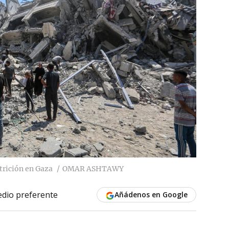
trición en Gaza
OMAR ASHTAWY
dio preferente
Añádenos en Google