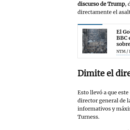
discurso de Trump
, 
directamente el asal
El Go
BBC e
sobr
NTM / 
Dimite el dir
Esto llevó a que est
director general de 
informativos y máx
Turness.