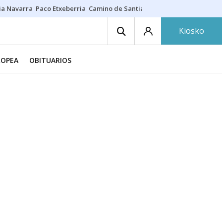
ia Navarra
Paco Etxeberria
Camino de Santiago
Eclipse solar en Nav
Kiosko
ROPEA
OBITUARIOS