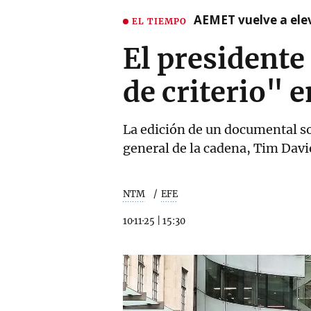
AEMET vuelve a ele
EL TIEMPO
El presidente
de criterio"
La edición de un documental sob
general de la cadena, Tim Dav
NTM
EFE
10·11·25
|
15:30