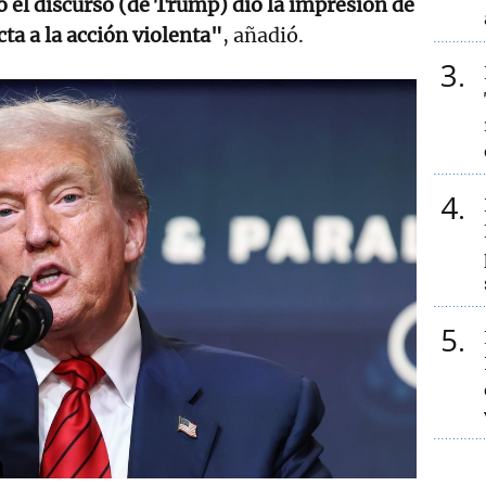
ó el discurso (de Trump) dio la impresión de
ta a la acción violenta"
, añadió.
3
4
5