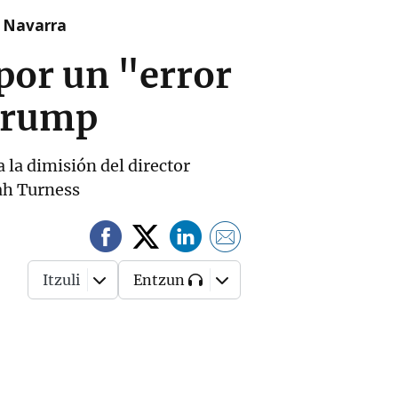
n Navarra
 por un "error
 Trump
 la dimisión del director
ah Turness
Itzuli
Entzun