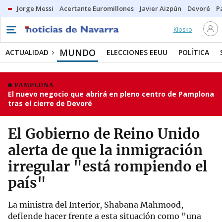
Jorge Messi
Acertante Euromillones
Javier Aizpún
Devoré
P
Kiosko
MUNDO
ACTUALIDAD
ELECCIONES EEUU
POLÍTICA
PAMPLONA
El nuevo negocio que abrirá en pleno centro de Pamplona
tras el cierre de Devoré
El Gobierno de Reino Unido
alerta de que la inmigración
irregular "está rompiendo el
país"
La ministra del Interior, Shabana Mahmood,
defiende hacer frente a esta situación como "una