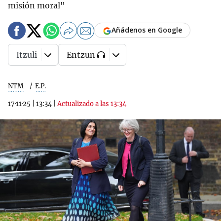
misión moral"
Añádenos en Google
Itzuli
Entzun
NTM
E.P.
17·11·25
|
13:34
|
Actualizado a las 13:34