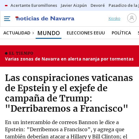
Acertante Euromillones
Javier Aizpún
Devoré
Pasadizo de la
Kiosko
MUNDO
ACTUALIDAD
ELECCIONES EEUU
POLÍTICA
EL TIEMPO
Varias zonas de Navarra en alerta naranja por tormentas
Las conspiraciones vaticanas
de Epstein y el exjefe de
campaña de Trump:
"Derribaremos a Francisco"
En un intercambio de correos Bannon le dice a
Epstein: "Derribemos a Francisco", y agrega que
también deberían atacar a Hillary y Bill Clinton; el