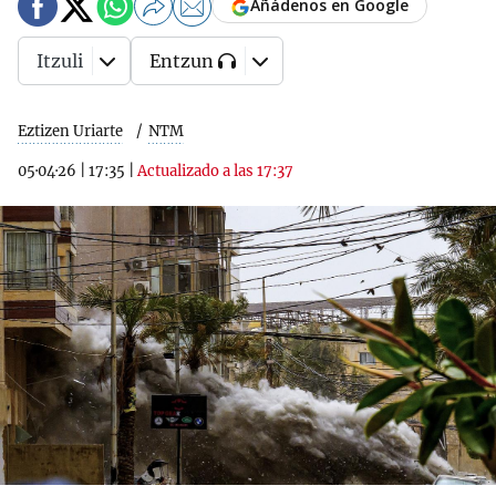
Añádenos en Google
Itzuli
Entzun
Eztizen Uriarte
NTM
05·04·26
|
17:35
|
Actualizado a las 17:37