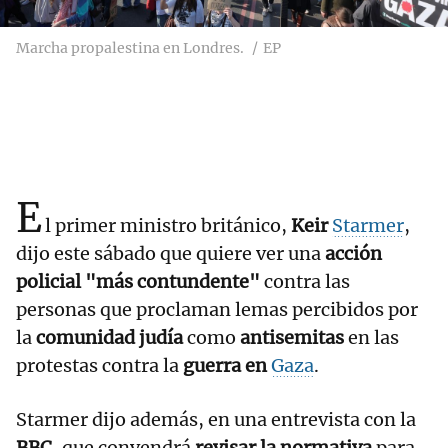
Marcha propalestina en Londres.
EP
E
l primer ministro británico,
Keir
Starmer
,
dijo este sábado que quiere ver una
acción
policial "más contundente"
contra las
personas que proclaman lemas percibidos por
la
comunidad judía
como
antisemitas
en las
protestas contra la
guerra en
Gaza
.
Starmer dijo además, en una entrevista con la
BBC
, que convendrá
revisar la normativa
para