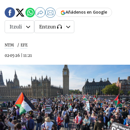
Añádenos en Google
Itzuli
Entzun
NTM
EFE
02·05·26
|
11:21