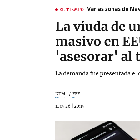
Varias zonas de Nav
EL TIEMPO
La viuda de u
masivo en EE
'asesorar' al 
La demanda fue presentada el d
NTM
EFE
11·05·26
|
20:15