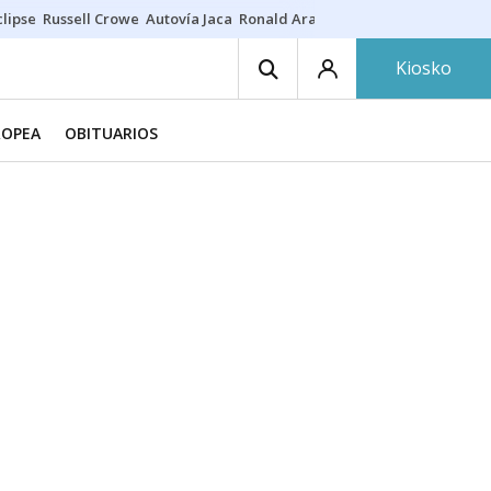
lipse
Russell Crowe
Autovía Jaca
Ronald Araújo
Prohibiciones eclips
Kiosko
ROPEA
OBITUARIOS