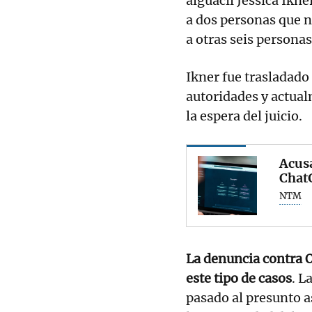
alguacil Jéssica Ikn
a dos personas que n
a otras seis personas
Ikner fue trasladado 
autoridades y actual
la espera del juicio.
Acusa
ChatG
NTM
La denuncia contra O
este tipo de casos
. L
pasado al presunto a