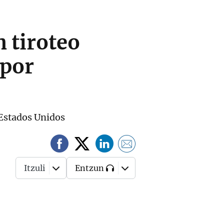
n tiroteo
 por
 Estados Unidos
Itzuli
Entzun