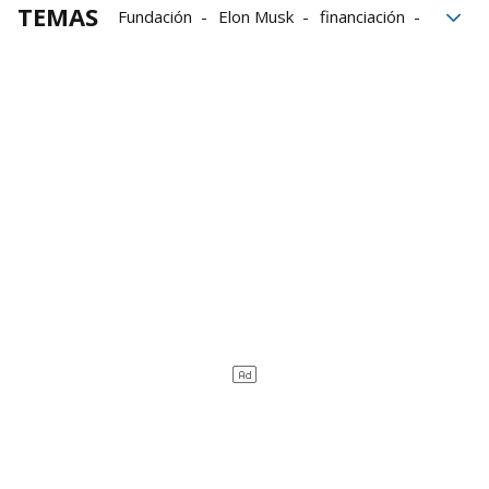
TEMAS
Fundación
Elon Musk
financiación
juicio
Startup
OpenAI
inteligencia artificial