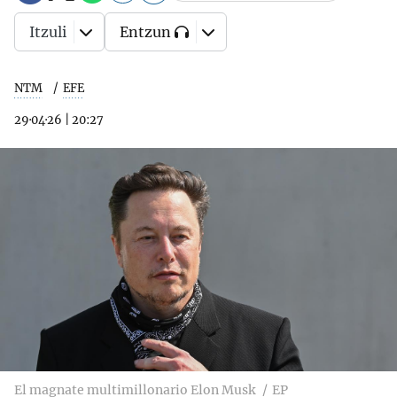
Itzuli
Entzun
NTM
EFE
29·04·26
|
20:27
El magnate multimillonario Elon Musk
EP