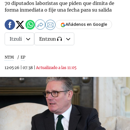
70 diputados laboristas que piden que dimita de
forma inmediata o fije una fecha para su salida
Añádenos en Google
Itzuli
Entzun
NTM
EP
12·05·26
|
07:38
|
Actualizado a las 11:05